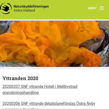
MENY
Hem
Laholms kommun
Om oss
Naturskyddsföreningen i Södra Halland
Program
Yttranden
Starta fältbiologklubb!
Yttranden 2020
20200207 SNF yttrande Hotell i Mellbystrad
granskningshandling
20200306 SNF yttrande detaljplaneförslag Östra Nyby